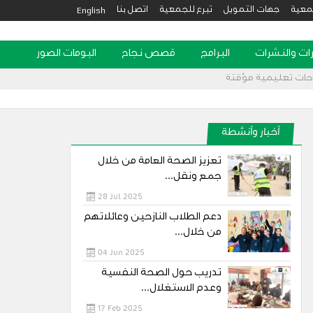
English
معية
جهات التمويل
تبرع للجمعية
اتصل بنا
رات والنشرات
البرامج
قصص نجاح
البومات الصور
احات تعليمية مؤقتة
أخبار وأنشطة
تعزيز الصحة العامة من خلال
جمع ونقل...
28 Jul 2025
دعم الطلاب النازحين وعائلاتهم
من خلال...
04 Jun 2025
تدريب حول الصحة النفسية
وعدم الاستغلال...
17 Feb 2025