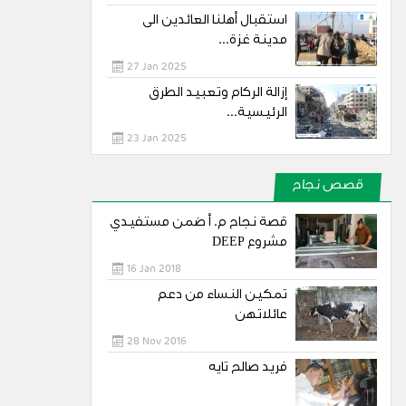
استقبال أهلنا العائدين الى
مدينة غزة...
27 Jan 2025
إزالة الركام وتعبيد الطرق
الرئيسية...
23 Jan 2025
قصص نجاح
قصة نجاح م. أ ضمن مستفيدي
مشروع DEEP
16 Jan 2018
تمكين النساء من دعم
عائلاتهن
28 Nov 2016
فريد صالح تايه